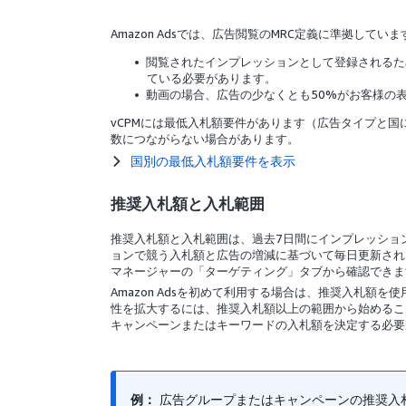
Amazon Adsでは、広告閲覧のMRC定義に準拠していま
閲覧されたインプレッションとして登録されるた
ている必要があります。
動画の場合、広告の少なくとも50%がお客様の
vCPMには最低入札額要件があります（広告タイプと
数につながらない場合があります。
国別の最低入札額要件を表示
推奨入札額と入札範囲
推奨入札額と入札範囲は、過去7日間にインプレッショ
ョンで競う入札額と広告の増減に基づいて毎日更新され
マネージャーの「ターゲティング」タブから確認できま
Amazon Adsを初めて利用する場合は、推奨入札
性を拡大するには、推奨入札額以上の範囲から始めるこ
キャンペーンまたはキーワードの入札額を決定する必要
例：
広告グループまたはキャンペーンの推奨入札額が