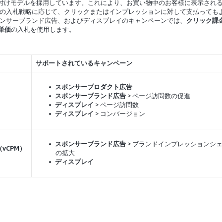
い付けモデルを採用しています。これにより、お買い物中のお客様に表示され
の入札戦略に応じて、クリックまたはインプレッションに対して支払っても
ンサーブランド広告
、および
ディスプレイ
のキャンペーンでは、
クリック課
単価
の入札を使用します。
サポートされているキャンペーン
スポンサープロダクト広告
スポンサーブランド広告
> ページ訪問数の促進
ディスプレイ
> ページ訪問数
ディスプレイ
> コンバージョン
スポンサーブランド広告
> ブランドインプレッションシ
vCPM）
の拡大
ディスプレイ